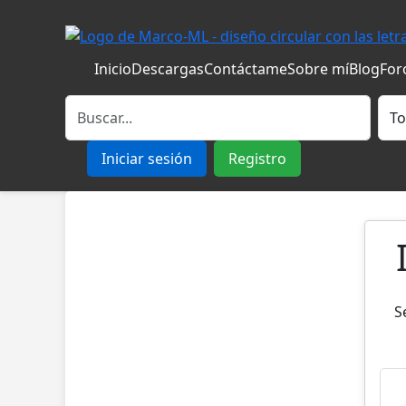
Inicio
Descargas
Contáctame
Sobre mí
Blog
For
Iniciar sesión
Registro
S