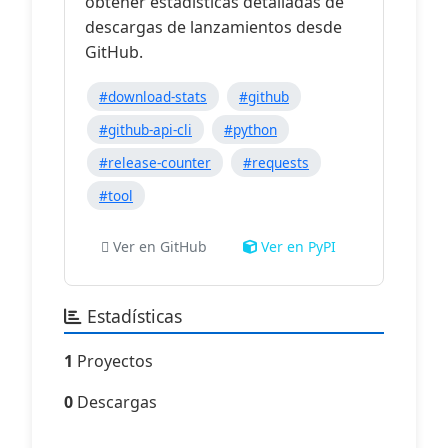
obtener estadísticas detalladas de
descargas de lanzamientos desde
GitHub.
#download-stats
#github
#github-api-cli
#python
#release-counter
#requests
#tool
Ver en GitHub
Ver en PyPI
Estadísticas
1
Proyectos
0
Descargas