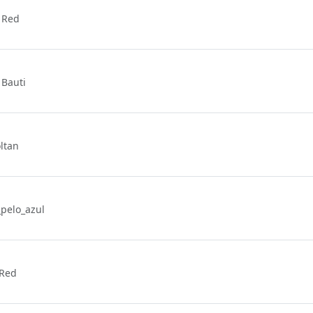
r Red
 Bauti
ltan
_pelo_azul
 Red