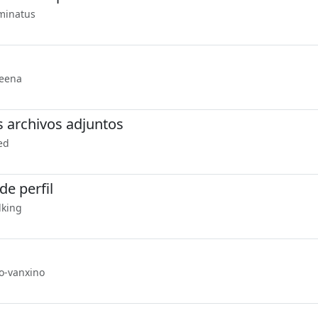
uminatus
leena
s archivos adjuntos
ed
e perfil
lking
to-vanxino